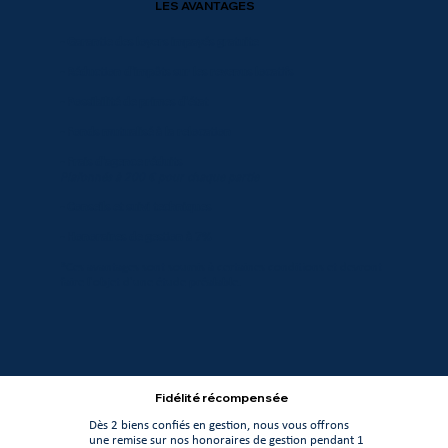
LES AVANTAGES
- Garantie des loyers impayés gratuite
- Réduction d'impôts sur les revenus locatifs
- Possibilité de primes d'état
- Fonds mutualisé à la relocation
- Frais d'agence réduits
Plafonnés à 200 € pour chaque partie
- Conseils et suivi techniques
- Honoraires de gestion à 7%
*Ces avantages sont soumis à certaines conditions et devront
faire l'objet d'une étude préalable.
Fidélité récompensée
Dès 2 biens confiés en gestion, nous vous offrons
une remise sur nos honoraires de gestion pendant 1